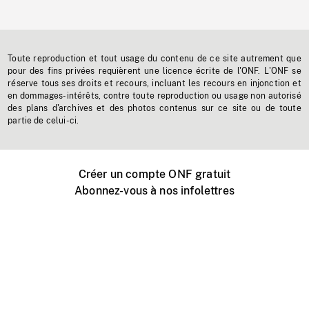
Toute reproduction et tout usage du contenu de ce site autrement que
pour des fins privées requièrent une licence écrite de l'ONF. L'ONF se
réserve tous ses droits et recours, incluant les recours en injonction et
en dommages-intérêts, contre toute reproduction ou usage non autorisé
des plans d'archives et des photos contenus sur ce site ou de toute
partie de celui-ci.
Créer un compte ONF gratuit
Abonnez-vous à nos infolettres
Événements ONF près de chez vous
Créer avec l’ONF
Organiser une projection publique
À propos de ce site
Centre d'aide