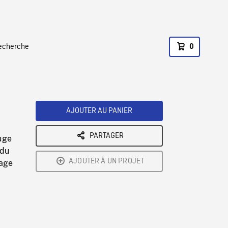
recherche
0
AJOUTER AU PANIER
PARTAGER
ouge
 du
AJOUTER À UN PROJET
sage