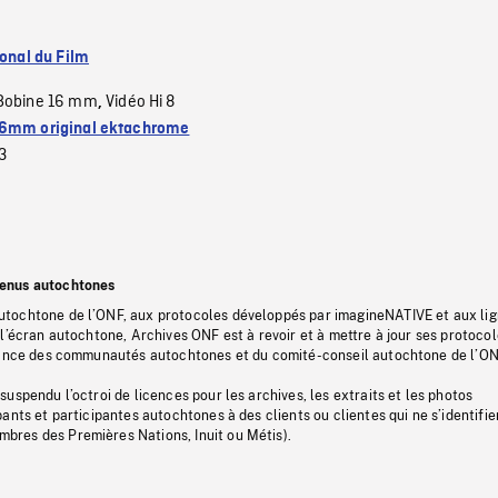
ional du Film
Bobine 16 mm
Vidéo Hi 8
,
6mm original ektachrome
3
tenus autochtones
tochtone de l’ONF, aux protocoles développés par imagineNATIVE et aux li
l’écran autochtone, Archives ONF est à revoir et à mettre à jour ses protoco
stance des communautés autochtones et du comité-conseil autochtone de l’ON
uspendu l’octroi de licences pour les archives, les extraits et les photos
ants et participantes autochtones à des clients ou clientes qui ne s’identifie
res des Premières Nations, Inuit ou Métis).