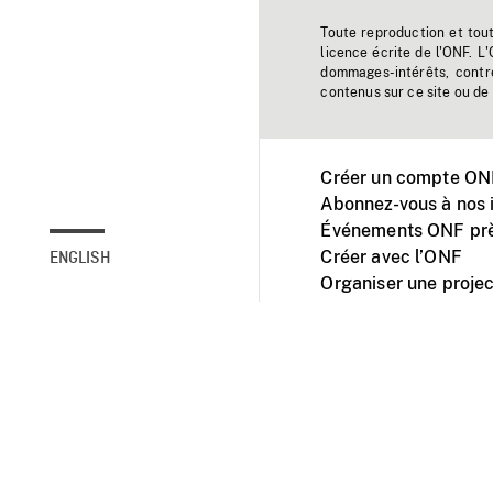
Toute reproduction et tou
licence écrite de l'ONF. L
dommages-intérêts, contr
contenus sur ce site ou de 
Créer un compte ONF
Abonnez-vous à nos i
Événements ONF prè
Créer avec l’ONF
ENGLISH
Organiser une projec
Facebook
Youtube
L'ONF sur mobile et 