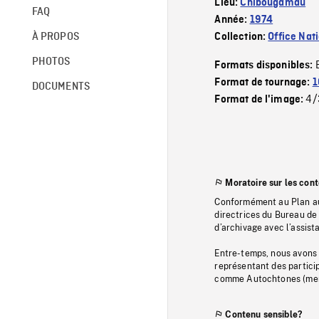
Lieu:
Chibougamau
FAQ
Année:
1974
À PROPOS
Collection:
Office Nat
PHOTOS
Formats disponibles:
Format de tournage:
1
DOCUMENTS
4/
Format de l'image:
Moratoire sur les con
Conformément au Plan au
directrices du Bureau de 
d’archivage avec l’assi
Entre-temps, nous avons s
représentant des particip
comme Autochtones (memb
Contenu sensible?