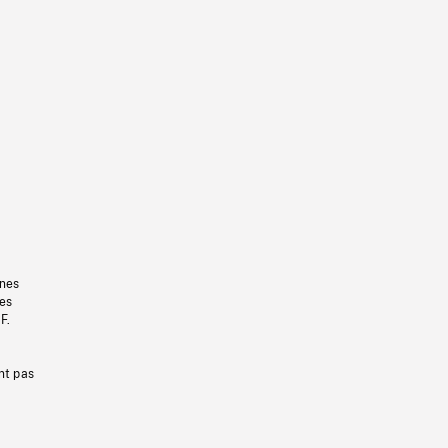
gnes
les
F.
nt pas