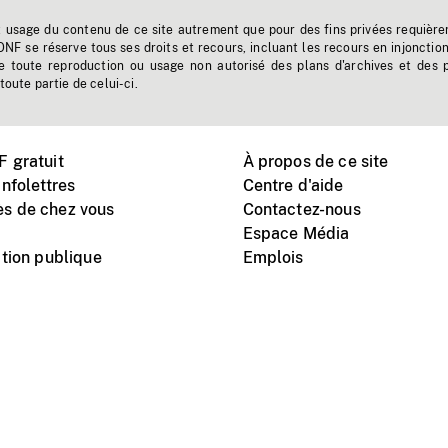
t usage du contenu de ce site autrement que pour des fins privées requière
'ONF se réserve tous ses droits et recours, incluant les recours en injonctio
e toute reproduction ou usage non autorisé des plans d'archives et des 
toute partie de celui-ci.
 gratuit
À propos de ce site
nfolettres
Centre d'aide
s de chez vous
Contactez-nous
Espace Média
tion publique
Emplois
Instagram
Vimeo
X
télé