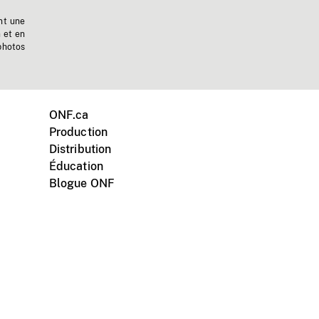
nt une
n et en
photos
ONF.ca
Production
Distribution
Éducation
Blogue ONF