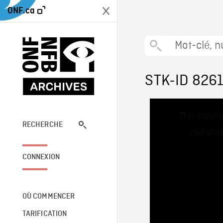
ONF.ca
STK-ID 826
This
The media
is
a
RECHERCHE
network
modal
window.
CONNEXION
OÙ COMMENCER
TARIFICATION