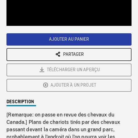
/
Loaded
:
Playback
0%
Rate
AJOUTER AU PANIER
PARTAGER
TÉLÉCHARGER UN APERÇU
AJOUTER À UN PROJET
DESCRIPTION
[Remarque: on passe en revue des chevaux du
Canada.] Plans de chariots tirés par des chevaux
passant devant la caméra dans un grand parc,
probablement à l'endroit où l'on pourra voir les