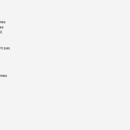
gnes
les
F.
nt pas
ermes