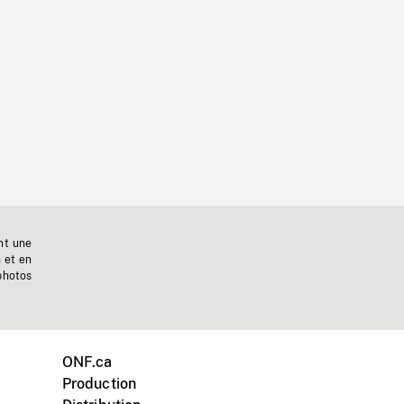
nt une
n et en
photos
ONF.ca
Production