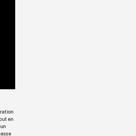
Playback
Rate
ration
out en
 un
passe