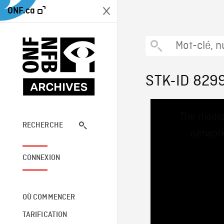
ONF.ca
STK-ID 829
This
The media
is
a
RECHERCHE
network
modal
window.
CONNEXION
OÙ COMMENCER
TARIFICATION