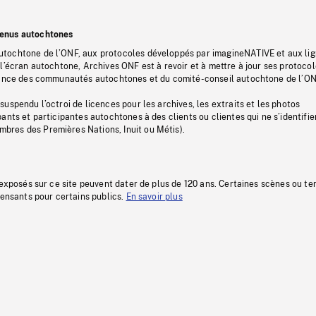
tenus autochtones
tochtone de l’ONF, aux protocoles développés par imagineNATIVE et aux li
l’écran autochtone, Archives ONF est à revoir et à mettre à jour ses protoco
stance des communautés autochtones et du comité-conseil autochtone de l’ON
uspendu l’octroi de licences pour les archives, les extraits et les photos
ants et participantes autochtones à des clients ou clientes qui ne s’identifie
res des Premières Nations, Inuit ou Métis).
 exposés sur ce site peuvent dater de plus de 120 ans. Certaines scènes ou t
fensants pour certains publics.
En savoir plus