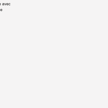
e avec
ue