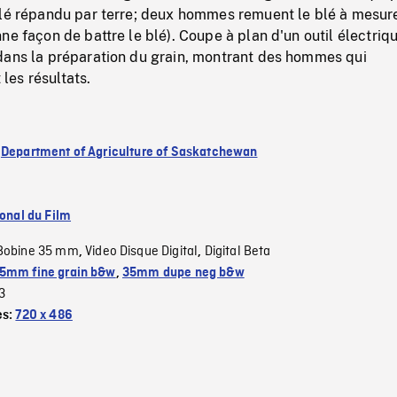
blé répandu par terre; deux hommes remuent le blé à mesur
ne façon de battre le blé). Coupe à plan d'un outil électriq
dans la préparation du grain, montrant des hommes qui
t les résultats.
:
Department of Agriculture of Saskatchewan
ional du Film
Bobine 35 mm
Video Disque Digital
Digital Beta
,
,
5mm fine grain b&w
,
35mm dupe neg b&w
3
es:
720 x 486