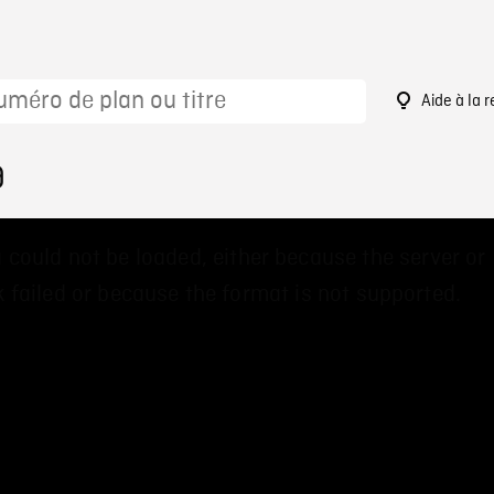
Aide à la 
9
 could not be loaded, either because the server or
 failed or because the format is not supported.