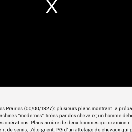
/
Loaded
:
Mute
0%
les Prairies (00/00/1927): plusieurs plans montrant la prépa
 machines "modernes" tirées par des chevaux; un homme deb
les opérations. Plans arrière de deux hommes qui examinent
ent de semis, s'éloignent. PG d'un attelage de chevaux qui 