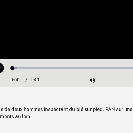
Loaded
:
Play
3.13%
0:00
Current
1:40
Duration
/
Mute
Time
ans de deux hommes inspectant du blé sur pied. PAN sur un
ments au loin.