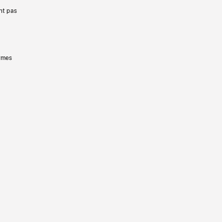
nt pas
ermes