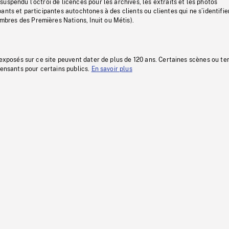
uspendu l’octroi de licences pour les archives, les extraits et les photos
ants et participantes autochtones à des clients ou clientes qui ne s’identifie
res des Premières Nations, Inuit ou Métis).
 exposés sur ce site peuvent dater de plus de 120 ans. Certaines scènes ou t
fensants pour certains publics.
En savoir plus