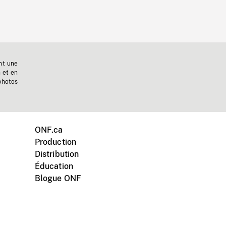
nt une
n et en
photos
ONF.ca
Production
Distribution
Éducation
Blogue ONF