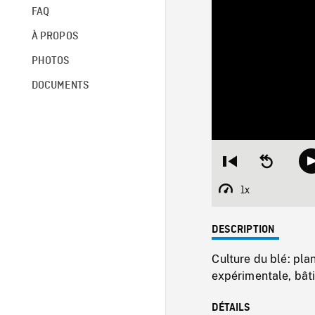
FAQ
À PROPOS
PHOTOS
DOCUMENTS
Restart
Seek
from
backward
beginning
10
1x
Playback
seconds
Rate
DESCRIPTION
Culture du blé: pl
expérimentale, bâti
DÉTAILS