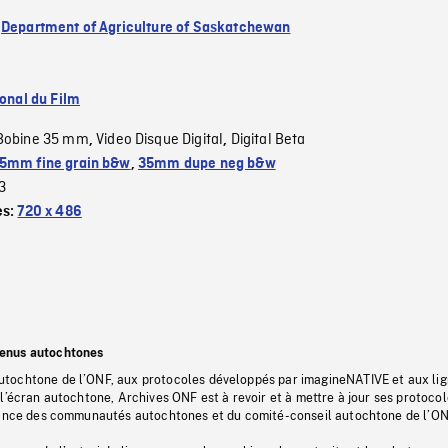
:
Department of Agriculture of Saskatchewan
ional du Film
Bobine 35 mm
Video Disque Digital
Digital Beta
,
,
5mm fine grain b&w
,
35mm dupe neg b&w
3
es:
720 x 486
tenus autochtones
tochtone de l’ONF, aux protocoles développés par imagineNATIVE et aux li
l’écran autochtone, Archives ONF est à revoir et à mettre à jour ses protoco
stance des communautés autochtones et du comité-conseil autochtone de l’ON