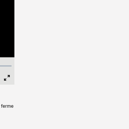
Full
Screen
e ferme