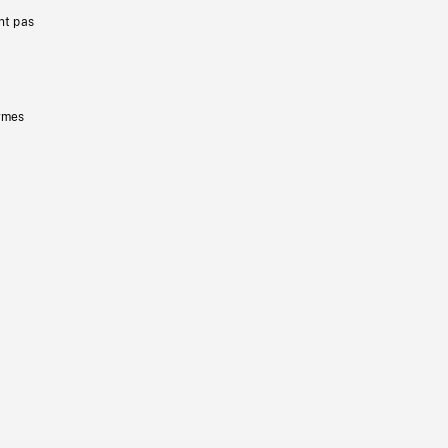
nt pas
ermes