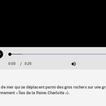
Loaded
:
Play
11.14%
0:00
Current
0:25
Duration
/
Mute
Time
 de mer qui se déplacent parmi des gros rochers sur une gr
nement « Îles de la Reine-Charlotte »).