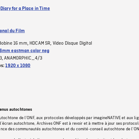
:
Diary for a Place in Time
ional du Film
Bobine 16 mm
HDCAM SR
Video Disque Digital
,
,
6mm eastman color neg
3
ANAMORPHIC_4/3
,
es:
1920 x 1080
tenus autochtones
tochtone de l’ONF, aux protocoles développés par imagineNATIVE et aux li
l’écran autochtone, Archives ONF est à revoir et à mettre à jour ses protoco
stance des communautés autochtones et du comité-conseil autochtone de l’ON