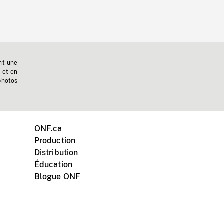
nt une
n et en
photos
ONF.ca
Production
Distribution
Éducation
Blogue ONF