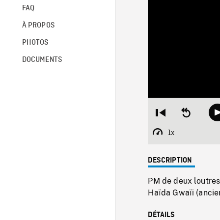
FAQ
À PROPOS
PHOTOS
DOCUMENTS
Restart
Seek
from
backward
beginning
10
1x
Playback
seconds
Rate
DESCRIPTION
PM de deux loutres
Haïda Gwaïi (ancien
DÉTAILS