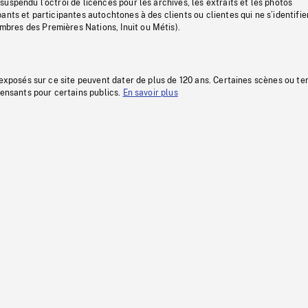
uspendu l’octroi de licences pour les archives, les extraits et les photos
ants et participantes autochtones à des clients ou clientes qui ne s’identifie
res des Premières Nations, Inuit ou Métis).
 exposés sur ce site peuvent dater de plus de 120 ans. Certaines scènes ou t
fensants pour certains publics.
En savoir plus