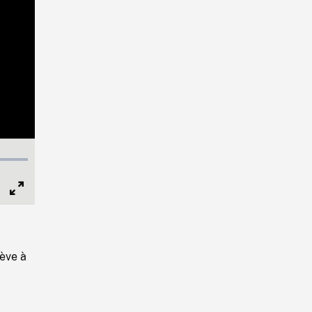
Full
Screen
ève à