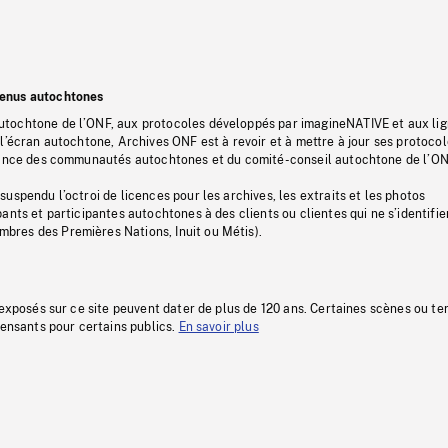
tenus autochtones
tochtone de l’ONF, aux protocoles développés par imagineNATIVE et aux li
l’écran autochtone, Archives ONF est à revoir et à mettre à jour ses protoco
stance des communautés autochtones et du comité-conseil autochtone de l’ON
uspendu l’octroi de licences pour les archives, les extraits et les photos
ants et participantes autochtones à des clients ou clientes qui ne s’identifie
res des Premières Nations, Inuit ou Métis).
 exposés sur ce site peuvent dater de plus de 120 ans. Certaines scènes ou t
fensants pour certains publics.
En savoir plus