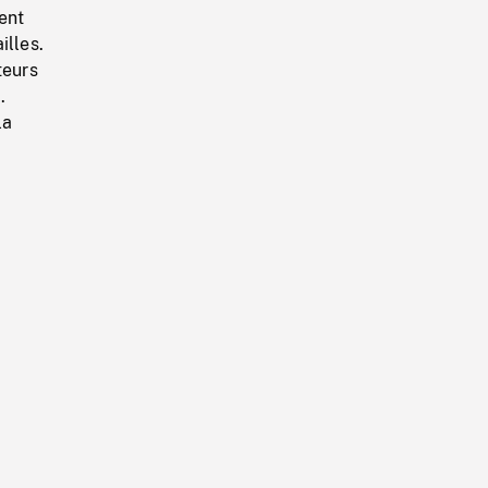
rent
illes.
teurs
.
la