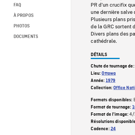
PR d'un crucifix que
FAQ
une dernière salve 
À PROPOS
Plusieurs plans pri
PHOTOS
de la GRC sortent d
Divers plans des pa
DOCUMENTS
cathédrale.
DÉTAILS
Chute de tournage de
Lieu:
Ottawa
Année:
1979
Collection:
Office Nat
Formats disponibles:
Format de tournage:
1
4/
Format de l'image:
Résolutions disponibl
Cadence:
24