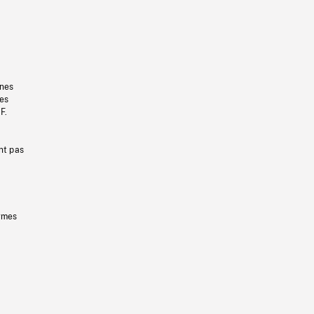
gnes
les
F.
nt pas
ermes