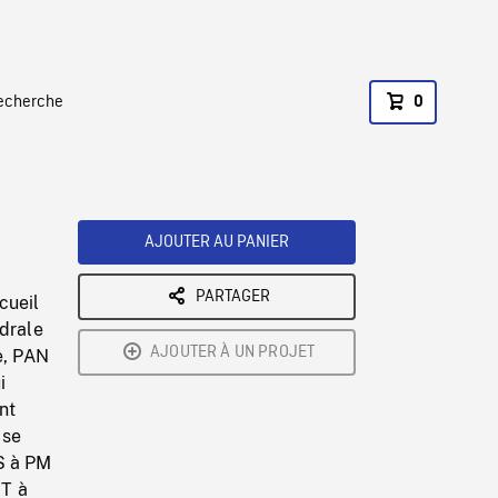
recherche
0
AJOUTER AU PANIER
PARTAGER
cueil
édrale
AJOUTER À UN PROJET
e, PAN
i
nt
 se
S à PM
NT à