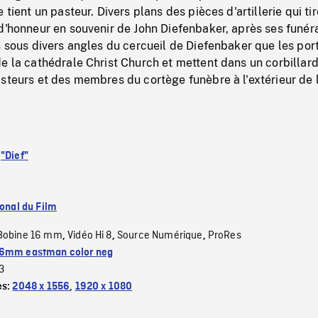
 tient un pasteur. Divers plans des pièces d'artillerie qui ti
d'honneur en souvenir de John Diefenbaker, après ses funéra
s sous divers angles du cercueil de Diefenbaker que les por
e la cathédrale Christ Church et mettent dans un corbillard
steurs et des membres du cortège funèbre à l'extérieur de 
:
"Dief"
ional du Film
Bobine 16 mm
Vidéo Hi 8
Source Numérique
ProRes
,
,
,
6mm eastman color neg
3
es:
2048 x 1556
,
1920 x 1080