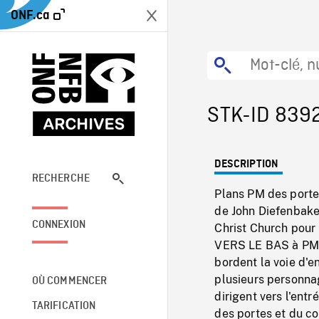
ONF.ca
STK-ID 839
DESCRIPTION
RECHERCHE
Plans PM des porte
de John Diefenbaker
CONNEXION
Christ Church pour 
VERS LE BAS à PM d
bordent la voie d'e
plusieurs personnag
OÙ COMMENCER
dirigent vers l'en
TARIFICATION
des portes et du c