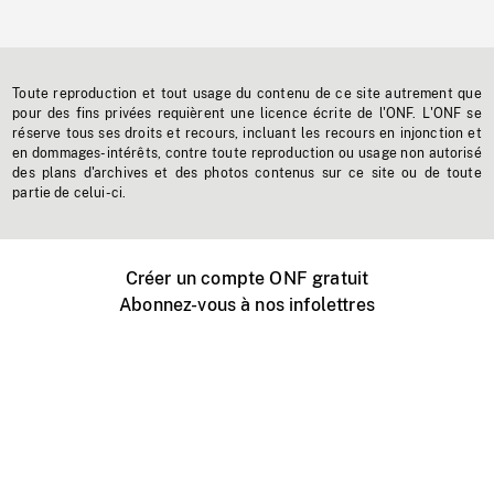
Toute reproduction et tout usage du contenu de ce site autrement que
pour des fins privées requièrent une licence écrite de l'ONF. L'ONF se
réserve tous ses droits et recours, incluant les recours en injonction et
en dommages-intérêts, contre toute reproduction ou usage non autorisé
des plans d'archives et des photos contenus sur ce site ou de toute
partie de celui-ci.
Créer un compte ONF gratuit
Abonnez-vous à nos infolettres
Événements ONF près de chez vous
Créer avec l’ONF
Organiser une projection publique
À propos de ce site
Centre d'aide