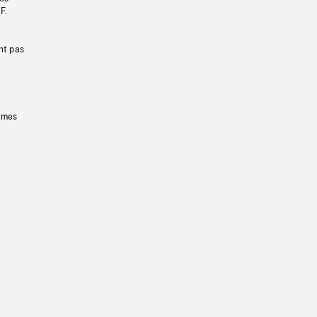
F.
nt pas
ermes