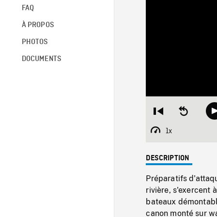
FAQ
À PROPOS
PHOTOS
DOCUMENTS
Restart
Seek
from
backward
beginning
10
1x
Playback
seconds
Rate
DESCRIPTION
Préparatifs d'attaq
rivière, s'exercent 
bateaux démontable
canon monté sur wago