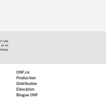
nt une
n et en
photos
ONF.ca
Production
Distribution
Éducation
Blogue ONF