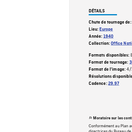
DÉTAILS
Chute de tournage de
Lieu:
Europe
Année:
1940
Collection:
Office Nat
Formats disponibles:
Format de tournage:
3
4/
Format de l'image:
Résolutions disponibl
Cadence:
29.97
Moratoire sur les con
Conformément au Plan au
directrices du Bureau de 