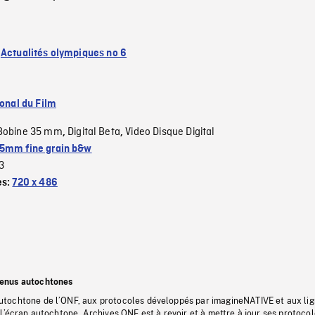
:
Actualités olympiques no 6
ional du Film
Bobine 35 mm
Digital Beta
Video Disque Digital
,
,
5mm fine grain b&w
3
es:
720 x 486
tenus autochtones
tochtone de l’ONF, aux protocoles développés par imagineNATIVE et aux li
l’écran autochtone, Archives ONF est à revoir et à mettre à jour ses protoco