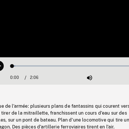
Loaded
:
Play
2.29%
0:00
Current
2:06
Duration
/
Mute
Time
ue de l'armée: plusieurs plans de fantassins qui courent ver
à tirer de la mitraillette, franchissent un cours d'eau sur des
s, sur un pont de bateau. Plan d'une locomotive qui tire u
n. Des pièces d'artillerie ferroviaires tirent en l'air.