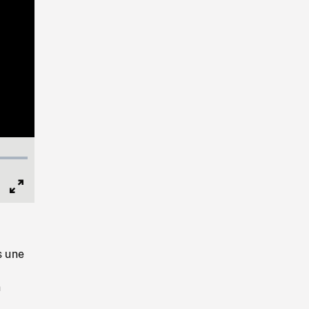
Full
Screen
s une
n