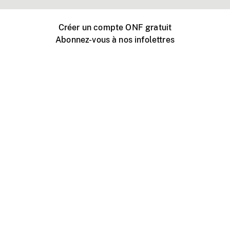
Créer un compte ONF gratuit
Abonnez-vous à nos infolettres
Événements ONF près de chez vous
Créer avec l’ONF
Organiser une projection publique
À propos de ce site
Centre d'aide
Contactez-nous
Espace Média
Emplois
ONF.ca
Production
Distribution