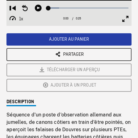
Loaded
:
Restart
Seek
Play
13.27%
from
backward
1x
0:00
Current
0:25
Duration
/
beginning
10
Playback
Full
Time
seconds
Rate
Scree
AJOUTER AU PANIER
PARTAGER
TÉLÉCHARGER UN APERÇU
AJOUTER À UN PROJET
DESCRIPTION
Séquence d'un poste d'observation allemand aux
jumelles, de canons côtiers en train d'être pointés, on
aperçoit les falaises de Douvres sur plusieurs PTEs,
les équipages chargent les batteries côtières puis