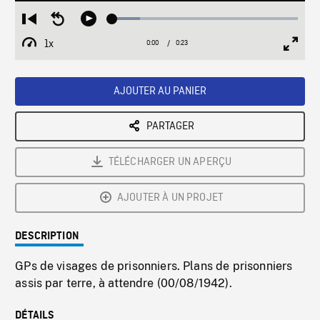
Loaded
:
Restart
Seek
Play
14.94%
from
backward
1x
0:00
Current
0:23
Duration
/
beginning
10
Playback
Full
Time
seconds
Rate
Scree
AJOUTER AU PANIER
PARTAGER
TÉLÉCHARGER UN APERÇU
AJOUTER À UN PROJET
DESCRIPTION
GPs de visages de prisonniers. Plans de prisonniers
assis par terre, à attendre (00/08/1942).
DÉTAILS