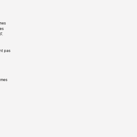
gnes
les
F.
nt pas
ermes