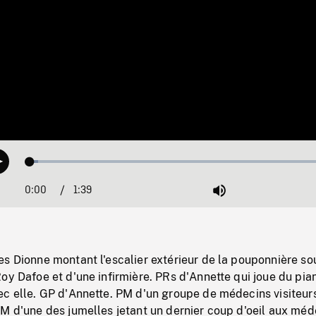
Loaded
:
Play
2.61%
0:00
Current
1:39
Duration
/
Mute
Time
s Dionne montant l'escalier extérieur de la pouponnière so
oy Dafoe et d'une infirmière. PRs d'Annette qui joue du pia
ec elle. GP d'Annette. PM d'un groupe de médecins visiteur
M d'une des jumelles jetant un dernier coup d'oeil aux méd