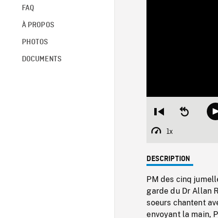
FAQ
À PROPOS
PHOTOS
DOCUMENTS
Restart
Seek
from
backward
beginning
10
1x
Playback
seconds
Rate
DESCRIPTION
PM des cinq jumelle
garde du Dr Allan R
soeurs chantent av
envoyant la main, P