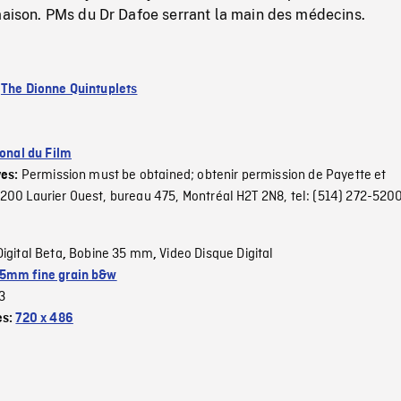
maison. PMs du Dr Dafoe serrant la main des médecins.
:
The Dionne Quintuplets
ional du Film
Permission must be obtained; obtenir permission de Payette et
ves:
00 Laurier Ouest, bureau 475, Montréal H2T 2N8, tel: (514) 272-5200
Digital Beta
Bobine 35 mm
Video Disque Digital
,
,
5mm fine grain b&w
3
es:
720 x 486