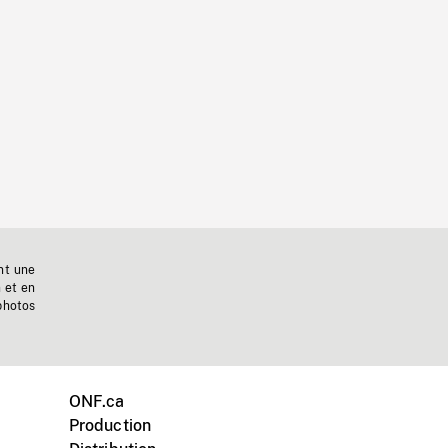
nt une
n et en
photos
ONF.ca
Production