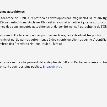
tenus autochtones
tochtone de l’ONF, aux protocoles développés par imagineNATIVE et aux li
l’écran autochtone, Archives ONF est à revoir et à mettre à jour ses protoco
stance des communautés autochtones et du comité-conseil autochtone de l’ON
uspendu l’octroi de licences pour les archives, les extraits et les photos
ants et participantes autochtones à des clients ou clientes qui ne s’identifie
res des Premières Nations, Inuit ou Métis).
 exposés sur ce site peuvent dater de plus de 120 ans. Certaines scènes ou t
fensants pour certains publics.
En savoir plus