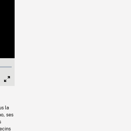
Full
Screen
us la
no, ses
s
ecins