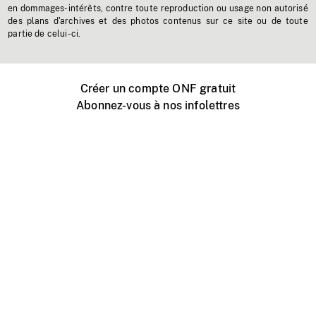
en dommages-intérêts, contre toute reproduction ou usage non autorisé
des plans d'archives et des photos contenus sur ce site ou de toute
partie de celui-ci.
Créer un compte ONF gratuit
Abonnez-vous à nos infolettres
Événements ONF près de chez vous
Créer avec l’ONF
Organiser une projection publique
À propos de ce site
Centre d'aide
Contactez-nous
Espace Média
Emplois