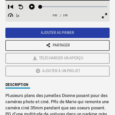
Loaded
:
Restart
Seek
Play
2.26%
from
backward
1x
0:00
Current
2:05
Duration
/
beginning
10
Playback
Full
Time
seconds
Rate
Scree
AJOUTER AU PANIER
PARTAGER
TÉLÉCHARGER UN APERÇU
AJOUTER À UN PROJET
DESCRIPTION
Plusieurs plans des jumelles Dionne posant pour des
caméras photo et ciné. PRs de Marie qui remonte une
caméra ciné 35mm pendant que ses soeurs posent.
PG d'une multitude de voitures dans un parking près