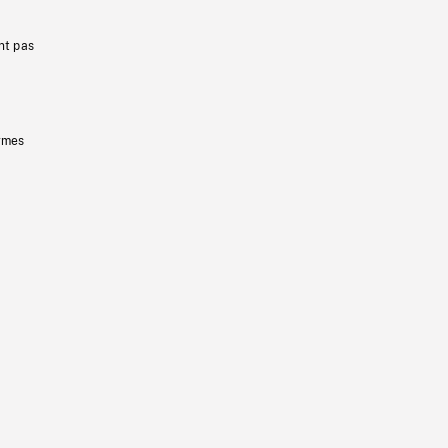
nt pas
ermes