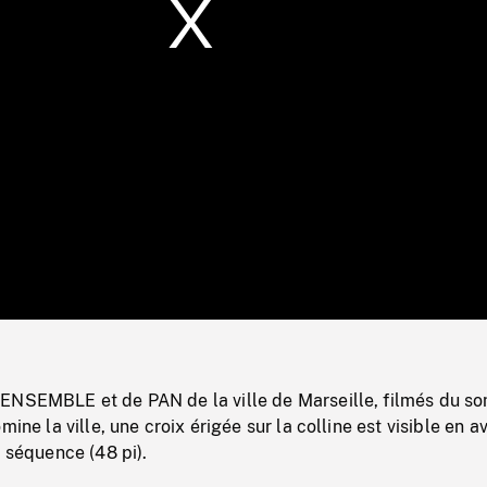
/
Loaded
:
Mute
0%
ENSEMBLE et de PAN de la ville de Marseille, filmés du s
mine la ville, une croix érigée sur la colline est visible en a
e séquence (48 pi).