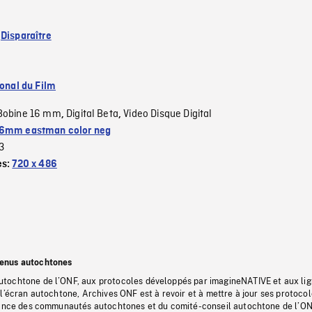
:
Disparaître
ional du Film
Bobine 16 mm
Digital Beta
Video Disque Digital
,
,
6mm eastman color neg
3
es:
720 x 486
tenus autochtones
tochtone de l’ONF, aux protocoles développés par imagineNATIVE et aux li
l’écran autochtone, Archives ONF est à revoir et à mettre à jour ses protoco
stance des communautés autochtones et du comité-conseil autochtone de l’ON