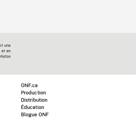
nt une
n et en
photos
ONF.ca
Production
Distribution
Éducation
Blogue ONF