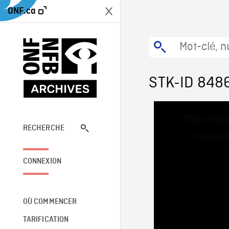
ONF.ca
STK-ID 848
This
The media
is
a
RECHERCHE
network
modal
window.
CONNEXION
OÙ COMMENCER
TARIFICATION