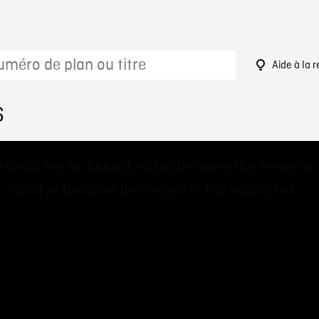
Aide à la 
6
 could not be loaded, either because the server or
 failed or because the format is not supported.