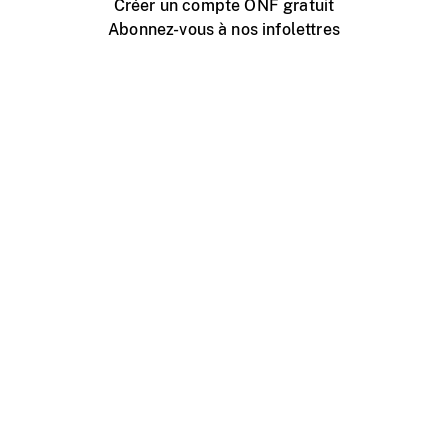
Créer un compte ONF gratuit
Abonnez-vous à nos infolettres
Événements ONF près de chez vous
Créer avec l’ONF
Organiser une projection publique
À propos de ce site
Centre d'aide
Contactez-nous
Espace Média
Emplois
ONF.ca
Production
Distribution
Éducation
Blogue ONF