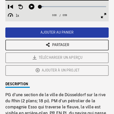
Loaded
:
Restart
Seek
Play
4.78%
from
backward
1x
0:00
Current
0:59
Duration
/
beginning
10
Playback
Full
Time
seconds
Rate
Scree
AJOUTER AU PANIER
PARTAGER
TÉLÉCHARGER UN APERÇU
AJOUTER À UN PROJET
DESCRIPTION
PG d'une section de la ville de Düsseldorf sur la rive
du Rhin (2 plans; 18 pi). PM d'un pétrolier de la
compagnie Esso qui traverse le fleuve, la ville est
visible en arrière-plan. PR EN PL du navire qui passe