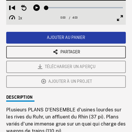
Loaded
:
Restart
Seek
Play
1.26%
from
backward
1x
0:00
Current
4:03
Duration
/
beginning
10
Playback
Full
Time
seconds
Rate
Scree
AJOUTER AU PANIER
PARTAGER
TÉLÉCHARGER UN APERÇU
AJOUTER À UN PROJET
DESCRIPTION
Plusieurs PLANS D'ENSEMBLE d'usines lourdes sur
les rives du Ruhr, un affluent du Rhin (37 pi). Plans
variés d'une immense grue sur un quai qui charge des
wagons de trains (110 pi).