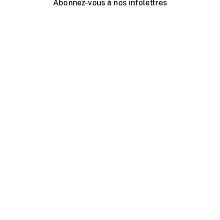
Abonnez-vous à nos infolettres
Événements ONF près de chez vous
Créer avec l’ONF
Organiser une projection publique
À propos de ce site
Centre d'aide
Contactez-nous
Espace Média
Emplois
ONF.ca
Production
Distribution
Éducation
Blogue ONF