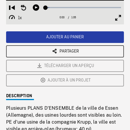
Loaded
:
Restart
Seek
Play
4.88%
from
backward
1x
0:00
Current
1:05
Duration
/
beginning
10
Playback
Full
Time
seconds
Rate
Scree
AJOUTER AU PANIER
PARTAGER
TÉLÉCHARGER UN APERÇU
AJOUTER À UN PROJET
DESCRIPTION
Plusieurs PLANS D'ENSEMBLE de la ville de Essen
(Allemagne), des usines lourdes sont visibles au loin.
PE d'une usine de la compagnie Krupp, la ville est
visible en arrière-plan (brumeux; 40 pi).