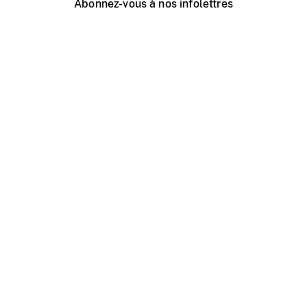
Abonnez-vous à nos infolettres
Événements ONF près de chez vous
Créer avec l’ONF
Organiser une projection publique
À propos de ce site
Centre d'aide
Contactez-nous
Espace Média
Emplois
ONF.ca
Production
Distribution
Éducation
Blogue ONF