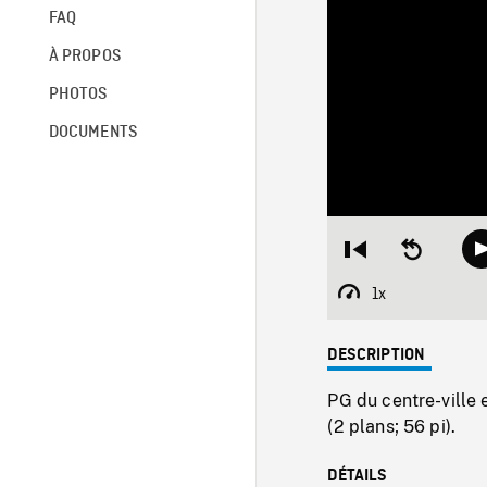
FAQ
À PROPOS
PHOTOS
DOCUMENTS
Restart
Seek
from
backward
beginning
10
1x
Playback
seconds
Rate
DESCRIPTION
PG du centre-ville 
(2 plans; 56 pi).
DÉTAILS