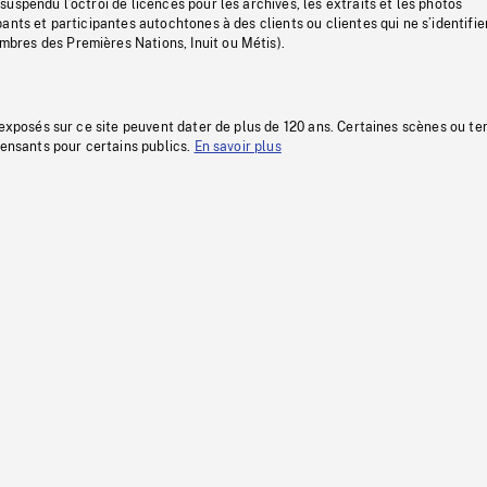
uspendu l’octroi de licences pour les archives, les extraits et les photos
ants et participantes autochtones à des clients ou clientes qui ne s’identifie
res des Premières Nations, Inuit ou Métis).
 exposés sur ce site peuvent dater de plus de 120 ans. Certaines scènes ou t
fensants pour certains publics.
En savoir plus