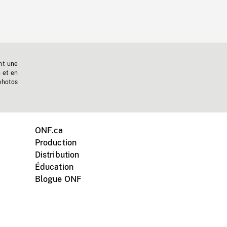
nt une
n et en
photos
ONF.ca
Production
Distribution
Éducation
Blogue ONF