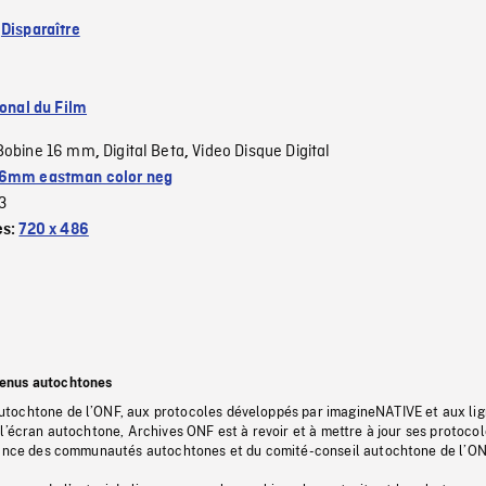
:
Disparaître
ional du Film
Bobine 16 mm
Digital Beta
Video Disque Digital
,
,
6mm eastman color neg
3
es:
720 x 486
tenus autochtones
tochtone de l’ONF, aux protocoles développés par imagineNATIVE et aux li
l’écran autochtone, Archives ONF est à revoir et à mettre à jour ses protoco
stance des communautés autochtones et du comité-conseil autochtone de l’ON