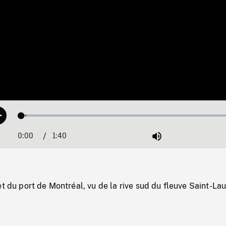
Loaded
:
Play
2.25%
0:00
Current
1:40
Duration
/
Mute
Time
et du port de Montréal, vu de la rive sud du fleuve Saint-La