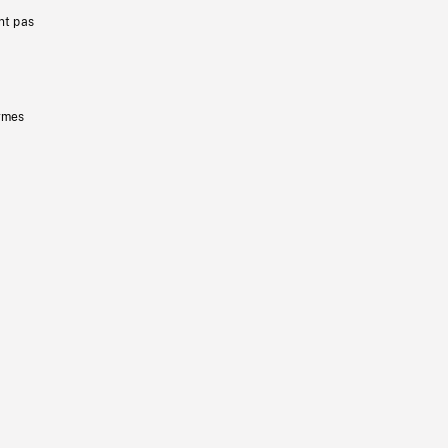
nt pas
ermes