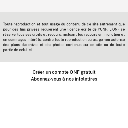
Toute reproduction et tout usage du contenu de ce site autrement que
pour des fins privées requièrent une licence écrite de l'ONF. L'ONF se
réserve tous ses droits et recours, incluant les recours en injonction et
en dommages-intérêts, contre toute reproduction ou usage non autorisé
des plans d'archives et des photos contenus sur ce site ou de toute
partie de celui-ci.
Créer un compte ONF gratuit
Abonnez-vous à nos infolettres
Événements ONF près de chez vous
Créer avec l’ONF
Organiser une projection publique
À propos de ce site
Centre d'aide