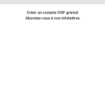
Créer un compte ONF gratuit
Abonnez-vous à nos infolettres
Événements ONF près de chez vous
Créer avec l’ONF
Organiser une projection publique
À propos de ce site
Centre d'aide
Contactez-nous
Espace Média
Emplois
ONF.ca
Production
Distribution