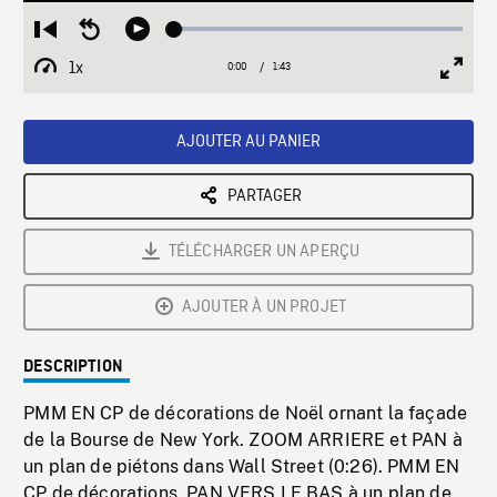
Loaded
:
Restart
Seek
Play
2.83%
from
backward
1x
0:00
Current
1:43
Duration
/
beginning
10
Playback
Full
Time
seconds
Rate
Scree
AJOUTER AU PANIER
PARTAGER
TÉLÉCHARGER UN APERÇU
AJOUTER À UN PROJET
DESCRIPTION
PMM EN CP de décorations de Noël ornant la façade
de la Bourse de New York. ZOOM ARRIERE et PAN à
un plan de piétons dans Wall Street (0:26). PMM EN
CP de décorations. PAN VERS LE BAS à un plan de