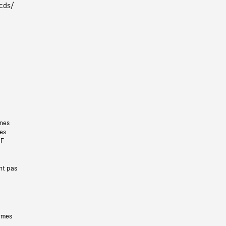
/cds/
gnes
les
F.
nt pas
ermes