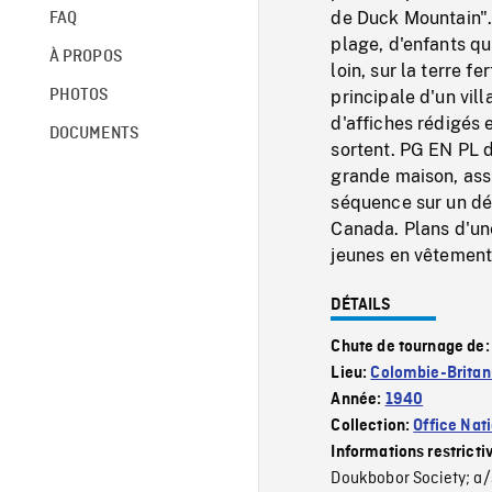
de Duck Mountain".
FAQ
plage, d'enfants qu
À PROPOS
loin, sur la terre fe
PHOTOS
principale d'un vi
d'affiches rédigés 
DOCUMENTS
sortent. PG EN PL 
grande maison, assi
séquence sur un déf
Canada. Plans d'une
jeunes en vêtement
DÉTAILS
Chute de tournage de
Lieu:
Colombie-Britan
Année:
1940
Collection:
Office Nat
Informations restricti
Doukbobor Society; a/s