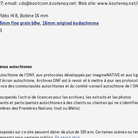
327; email: cds@kootcom.kootenay.net; Web site: www.kootenay.net
Vidéo Hi 8
Bobine 16 mm
,
5mm fine grain b&w
,
16mm original kodachrome
3
tenus autochtones
tochtone de l’ONF, aux protocoles développés par imagineNATIVE et aux li
l’écran autochtone, Archives ONF est à revoir et à mettre à jour ses protoco
stance des communautés autochtones et du comité-conseil autochtone de l’ON
uspendu l’octroi de licences pour les archives, les extraits et les photos
ants et participantes autochtones à des clients ou clientes qui ne s’identifie
res des Premières Nations, Inuit ou Métis).
 exposés sur ce site peuvent dater de plus de 120 ans. Certaines scènes ou t
fensants pour certains publics.
En savoir plus