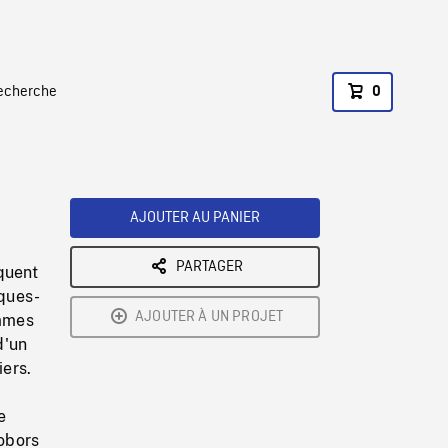
recherche
0
AJOUTER AU PANIER
PARTAGER
quent
lques-
AJOUTER À UN PROJET
emmes
d'un
iers.
e
hobors