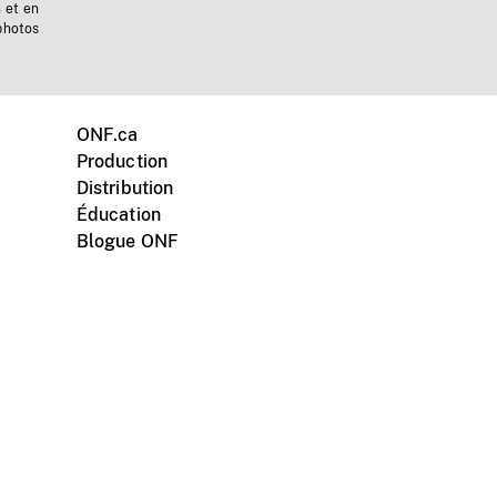
n et en
photos
ONF.ca
Production
Distribution
Éducation
Blogue ONF