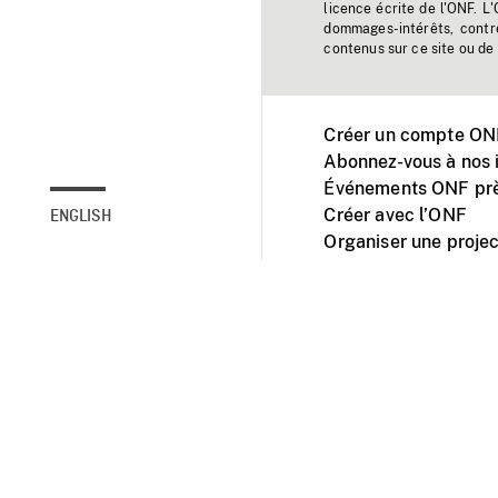
licence écrite de l'ONF. L
dommages-intérêts, contr
contenus sur ce site ou de 
Créer un compte ONF
Abonnez-vous à nos i
Événements ONF prè
Créer avec l’ONF
ENGLISH
Organiser une projec
Facebook
Youtube
L'ONF sur mobile et 