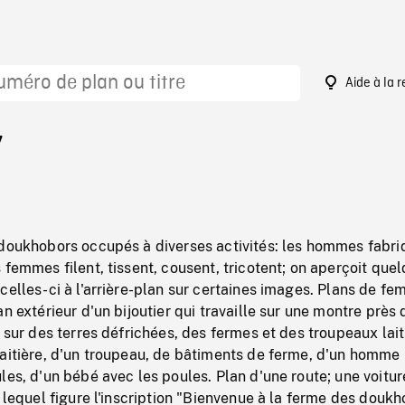
Aide à la 
7
 doukhobors occupés à diverses activités: les hommes fabri
 femmes filent, tissent, cousent, tricotent; on aperçoit que
celles-ci à l'arrière-plan sur certaines images. Plans de f
n extérieur d'un bijoutier qui travaille sur une montre près 
N sur des terres défrichées, des fermes et des troupeaux lait
laitière, d'un troupeau, de bâtiments de ferme, d'un homme
les, d'un bébé avec les poules. Plan d'une route; une voitur
r lequel figure l'inscription "Bienvenue à la ferme des douk