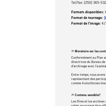
Tel/fax: (250) 365-5
Formats disponibles:
Format de tournage:
3
4/
Format de l'image:
Moratoire sur les con
Conformément au Plan au
directrices du Bureau de 
d’archivage avec l’assi
Entre-temps, nous avons s
représentant des particip
comme Autochtones (memb
Contenu sensible?
Les films et les archives
reliés pourraient être of