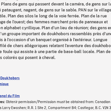
 Plans de gens qui passent devant la caméra, de gens sur l
i pataugent, nagent, de gens sur le sable. PAN sur le villag
rtile. Plan des silos le long de la voie ferrée. Plan de la rue
llage de l'ouest; des femmes marchent près de panneaux et
en alphabet cyrillique. Plan d'un lieu de réunion; des gens e
d'un groupe important de doukhobors rassemblés près d'un
s à l'occasion d'un banquet organisé à l'extérieur. Longue
ilé de chars allégoriques relatant l'aventure des doukhobo
 foule qui assiste à une partie de base-ball locale. Plan de
s colorés qui posent à cheval.
:
Doukhobors
nique
ional du Film
Obtenir permission/Permission must be obtained from: Canadian
ves:
 Larry Ewashen; R.R. 1 Site 2, Compartment B4; Castlegar, B.C. V1N 