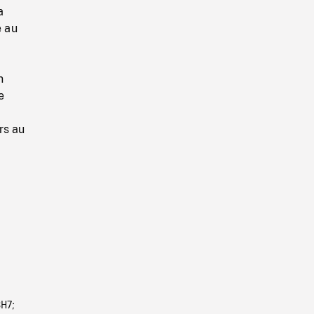
a
e au
n
e
rs au
3H7;