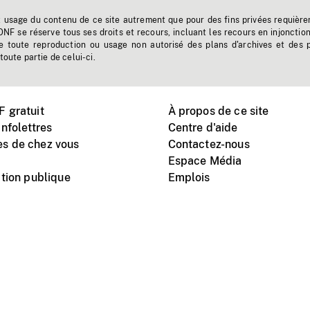
t usage du contenu de ce site autrement que pour des fins privées requière
'ONF se réserve tous ses droits et recours, incluant les recours en injonctio
e toute reproduction ou usage non autorisé des plans d'archives et des 
toute partie de celui-ci.
 gratuit
À propos de ce site
nfolettres
Centre d'aide
s de chez vous
Contactez-nous
Espace Média
tion publique
Emplois
Instagram
Vimeo
X
télé