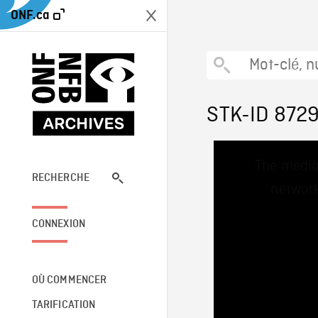
ONF.ca
STK-ID 872
This
The media
is
a
RECHERCHE
network
modal
window.
CONNEXION
OÙ COMMENCER
TARIFICATION