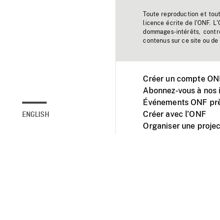
Toute reproduction et tou
licence écrite de l'ONF. L
dommages-intérêts, contr
contenus sur ce site ou de 
Créer un compte ONF
Abonnez-vous à nos i
Événements ONF prè
Créer avec l’ONF
ENGLISH
Organiser une projec
Facebook
Youtube
L'ONF sur mobile et 