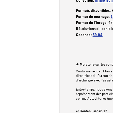
Collection:
Office Nat
Formats disponibles:
Format de tournage:
1
4/
Format de l'image:
Résolutions disponibl
Cadence:
59.94
Moratoire sur les con
Conformément au Plan au
directrices du Bureau de 
d’archivage avec l’assi
Entre-temps, nous avons s
représentant des particip
comme Autochtones (memb
Contenu sensible?