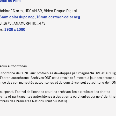
ional du Film
Bobine 16 mm
HDCAM SR
Video Disque Digital
,
,
6mm color dupe neg
,
16mm eastman color neg
3
16/9
ANAMORPHIC_4/3
,
,
es:
1920 x 1080
tenus autochtones
tochtone de l’ONF, aux protocoles développés par imagineNATIVE et aux li
l’écran autochtone, Archives ONF est à revoir et à mettre à jour ses protoco
stance des communautés autochtones et du comité-conseil autochtone de l’ON
uspendu l’octroi de licences pour les archives, les extraits et les photos
ants et participantes autochtones à des clients ou clientes qui ne s’identifie
res des Premières Nations, Inuit ou Métis).