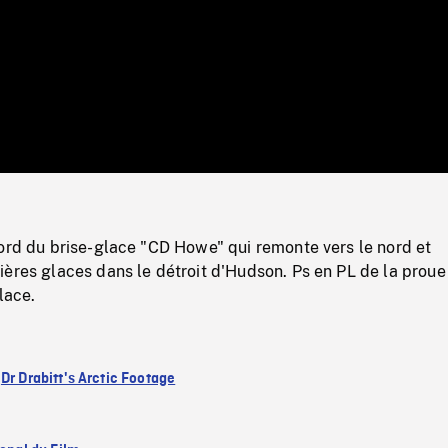
/
Loaded
:
Mute
0%
ord du brise-glace "CD Howe" qui remonte vers le nord et
ères glaces dans le détroit d'Hudson. Ps en PL de la proue
lace.
:
Dr Drabitt's Arctic Footage