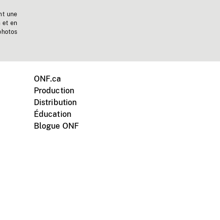
nt une
n et en
photos
ONF.ca
Production
Distribution
Éducation
Blogue ONF