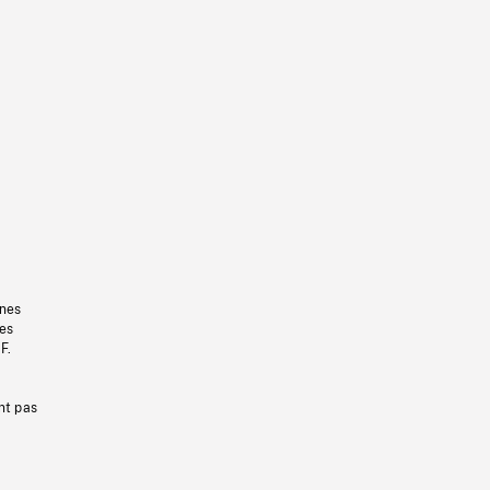
gnes
les
F.
nt pas