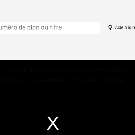
Aide à la 
9
 could not be loaded, either because the server or
 failed or because the format is not supported.