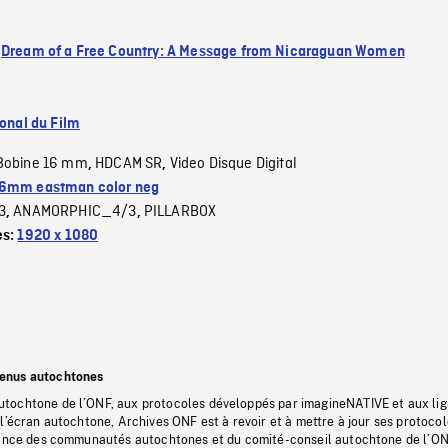
:
Dream of a Free Country: A Message from Nicaraguan Women
ional du Film
Bobine 16 mm
HDCAM SR
Video Disque Digital
,
,
6mm eastman color neg
3
ANAMORPHIC_4/3
PILLARBOX
,
,
es:
1920 x 1080
tenus autochtones
tochtone de l’ONF, aux protocoles développés par imagineNATIVE et aux li
l’écran autochtone, Archives ONF est à revoir et à mettre à jour ses protoco
stance des communautés autochtones et du comité-conseil autochtone de l’ON