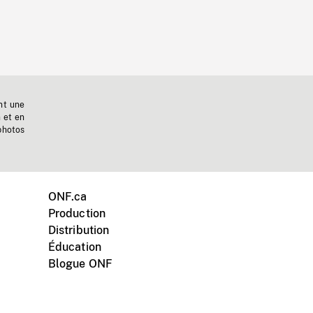
nt une
n et en
photos
ONF.ca
Production
Distribution
Éducation
Blogue ONF