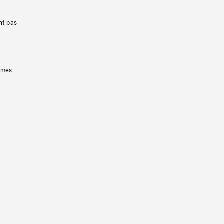
nt pas
ermes