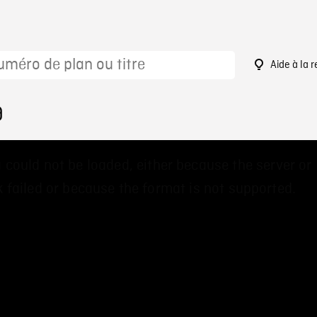
Aide à la 
9
 could not be loaded, either because the server or
 failed or because the format is not supported.