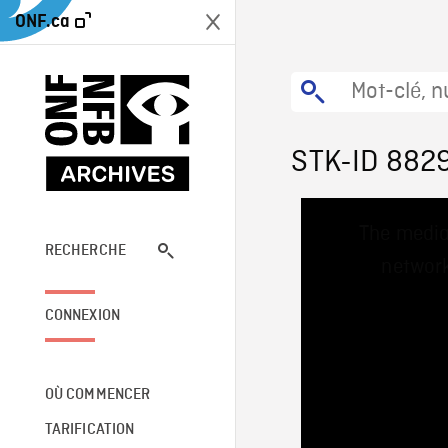
ONF.ca
STK-ID 882
This
The media
is
a
RECHERCHE
network
modal
window.
CONNEXION
OÙ COMMENCER
TARIFICATION