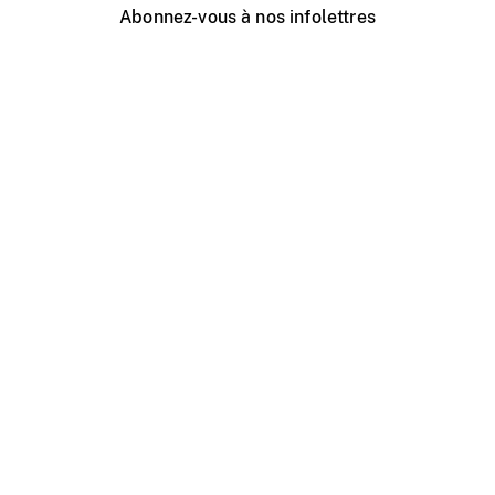
Abonnez-vous à nos infolettres
Événements ONF près de chez vous
Créer avec l’ONF
Organiser une projection publique
À propos de ce site
Centre d'aide
Contactez-nous
Espace Média
Emplois
ONF.ca
Production
Distribution
Éducation
Blogue ONF