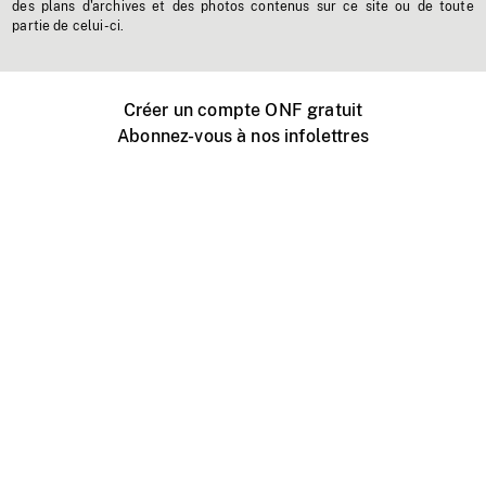
des plans d'archives et des photos contenus sur ce site ou de toute
partie de celui-ci.
Créer un compte ONF gratuit
Abonnez-vous à nos infolettres
Événements ONF près de chez vous
Créer avec l’ONF
Organiser une projection publique
À propos de ce site
Centre d'aide
Contactez-nous
Espace Média
Emplois
ONF.ca