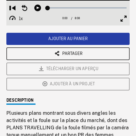
Loaded
:
Restart
Seek
Play
0.46%
from
backward
1x
0:00
Current
8:08
Duration
/
beginning
10
Playback
Full
Time
seconds
Rate
Scree
AJOUTER AU PANIER
PARTAGER
TÉLÉCHARGER UN APERÇU
AJOUTER À UN PROJET
DESCRIPTION
Plusieurs plans montrant sous divers angles les
activités et la foule sur la place du marché, dont des
PLANS TRAVELLING de la foule filmés par la caméra
tenue manuellement et un bon PR des femmes