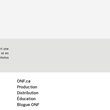
nt une
n et en
photos
ONF.ca
Production
Distribution
Éducation
Blogue ONF