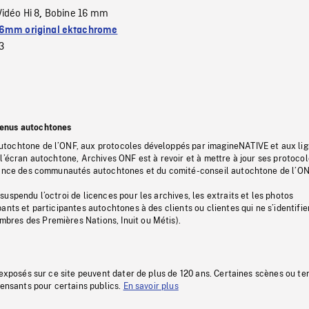
Vidéo Hi 8
Bobine 16 mm
,
6mm original ektachrome
3
tenus autochtones
tochtone de l’ONF, aux protocoles développés par imagineNATIVE et aux li
l’écran autochtone, Archives ONF est à revoir et à mettre à jour ses protoco
stance des communautés autochtones et du comité-conseil autochtone de l’ON
uspendu l’octroi de licences pour les archives, les extraits et les photos
ants et participantes autochtones à des clients ou clientes qui ne s’identifie
res des Premières Nations, Inuit ou Métis).
 exposés sur ce site peuvent dater de plus de 120 ans. Certaines scènes ou t
fensants pour certains publics.
En savoir plus