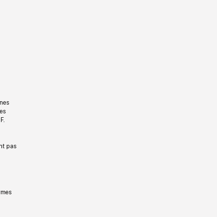
gnes
les
F.
nt pas
ermes