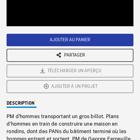
/
Loaded
:
Playback
0%
Rate
AJOUTER AU PANIER
PARTAGER
TÉLÉCHARGER UN APERÇU
AJOUTER À UN PROJET
DESCRIPTION
PM d'hommes transportant un gros billot. Plans
d'hommes en train de construire une maison en
rondins, dont des PANs du bâtiment terminé où les
hommes entrent et sortent. PM de George Ferneville