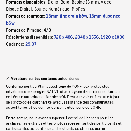
Digital Beta
Bobine 16 mm
Video
Formats disponibles:
,
,
Disque Digital
Source Numérique
ProRes
,
,
Format de tournage:
16mm fine grain b&w
,
16mm dupe neg
b&w
4/3
Format de l'image:
Résolutions disponibles:
720 x 486
,
2048 x 1556
,
1920 x 1080
Cadence:
29.97
Moratoire sur les contenus autochtones
Conformément au Plan autochtone de l’ONF, aux protocoles
développés par imagineNATIVE et aux lignes directrices du Bureau
de l’écran autochtone, Archives ONF est à revoir et à mettre à jour
ses protocoles d’archivage avec l’assistance des communautés
autochtones et du comité-conseil autochtone de l’ONF.
Entre-temps, nous avons suspendu l’octroi de licences pour les
archives, les extraits et les photos représentant des participants et
participantes autochtones à des clients ou clientes qui ne