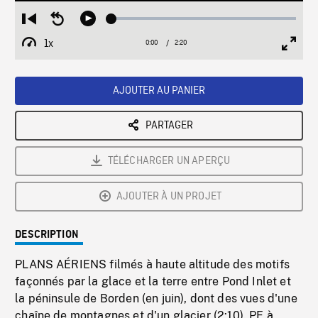
Loaded
:
Restart
Seek
Play
2.21%
from
backward
1x
0:00
Current
2:20
Duration
/
beginning
10
Playback
Full
Time
seconds
Rate
Scree
AJOUTER AU PANIER
PARTAGER
TÉLÉCHARGER UN APERÇU
AJOUTER À UN PROJET
DESCRIPTION
PLANS AÉRIENS filmés à haute altitude des motifs
façonnés par la glace et la terre entre Pond Inlet et
la péninsule de Borden (en juin), dont des vues d'une
chaîne de montagnes et d'un glacier (2:10). PE à