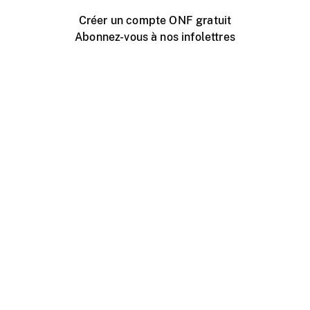
Créer un compte ONF gratuit
Abonnez-vous à nos infolettres
Événements ONF près de chez vous
Créer avec l’ONF
Organiser une projection publique
À propos de ce site
Centre d'aide
Contactez-nous
Espace Média
Emplois
ONF.ca
Production
Distribution
Éducation