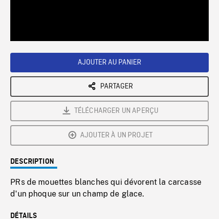
/
Loaded
:
Playback
0%
Rate
AJOUTER AU PANIER
PARTAGER
TÉLÉCHARGER UN APERÇU
AJOUTER À UN PROJET
DESCRIPTION
PRs de mouettes blanches qui dévorent la carcasse
d'un phoque sur un champ de glace.
DÉTAILS