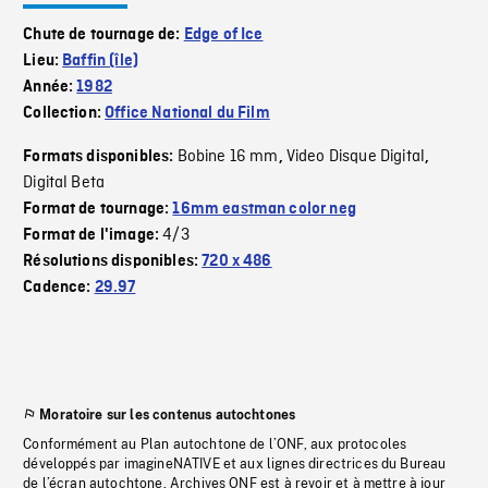
Chute de tournage de:
Edge of Ice
Lieu:
Baffin (île)
Année:
1982
Collection:
Office National du Film
Bobine 16 mm
Video Disque Digital
Formats disponibles:
,
,
Digital Beta
Format de tournage:
16mm eastman color neg
4/3
Format de l'image:
Résolutions disponibles:
720 x 486
Cadence:
29.97
Moratoire sur les contenus autochtones
Conformément au Plan autochtone de l’ONF, aux protocoles
développés par imagineNATIVE et aux lignes directrices du Bureau
de l’écran autochtone, Archives ONF est à revoir et à mettre à jour