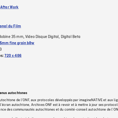
:
After Work
ional du Film
Bobine 35 mm
Video Disque Digital
Digital Beta
,
,
5mm fine grain b&w
3
es:
720 x 486
tenus autochtones
tochtone de l’ONF, aux protocoles développés par imagineNATIVE et aux li
l’écran autochtone, Archives ONF est à revoir et à mettre à jour ses protoco
stance des communautés autochtones et du comité-conseil autochtone de l’ON