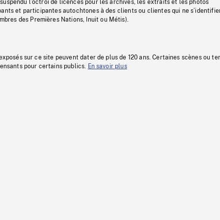
uspendu l’octroi de licences pour les archives, les extraits et les photos
ants et participantes autochtones à des clients ou clientes qui ne s’identifie
res des Premières Nations, Inuit ou Métis).
 exposés sur ce site peuvent dater de plus de 120 ans. Certaines scènes ou t
fensants pour certains publics.
En savoir plus