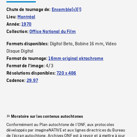
Chute de tournage de:
Ensemble(s)(!)
Lieu:
Montréal
Année:
1970
Collection:
Office National du Film
Digital Beta
Bobine 16 mm
Video
Formats disponibles:
,
,
Disque Digital
Format de tournage:
16mm original ektachrome
4/3
Format de l'image:
Résolutions disponibles:
720 x 486
Cadence:
29.97
Moratoire sur les contenus autochtones
Conformément au Plan autochtone de l’ONF, aux protocoles
développés par imagineNATIVE et aux lignes directrices du Bureau
de l’écran autochtone, Archives ONF est à revoir et à mettre à jour