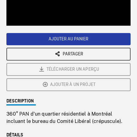
/
Loaded
:
Playback
0%
Rate
AJOUTER AU PANIER
PARTAGER
TÉLÉCHARGER UN APERÇU
AJOUTER À UN PROJET
DESCRIPTION
360° PAN d'un quartier résidentiel à Montréal
incluant le bureau du Comité Libéral (crépuscule).
DÉTAILS