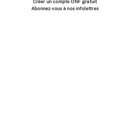
Créer un compte ONF gratuit
Abonnez-vous à nos infolettres
Événements ONF près de chez vous
Créer avec l’ONF
Organiser une projection publique
À propos de ce site
Centre d'aide
Contactez-nous
Espace Média
Emplois
ONF.ca
Production
Distribution
Éducation
Blogue ONF