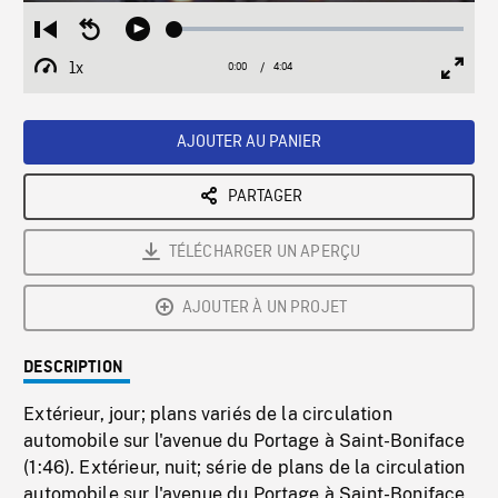
Loaded
:
Restart
Seek
Play
1.34%
from
backward
1x
0:00
Current
4:04
Duration
/
beginning
10
Playback
Full
Time
seconds
Rate
Scree
AJOUTER AU PANIER
PARTAGER
TÉLÉCHARGER UN APERÇU
AJOUTER À UN PROJET
DESCRIPTION
Extérieur, jour; plans variés de la circulation
automobile sur l'avenue du Portage à Saint-Boniface
(1:46). Extérieur, nuit; série de plans de la circulation
automobile sur l'avenue du Portage à Saint-Boniface