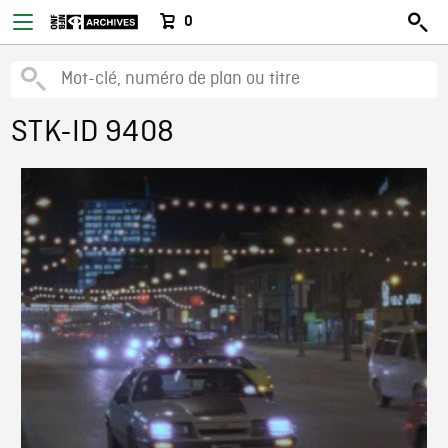
0
STK-ID 9408