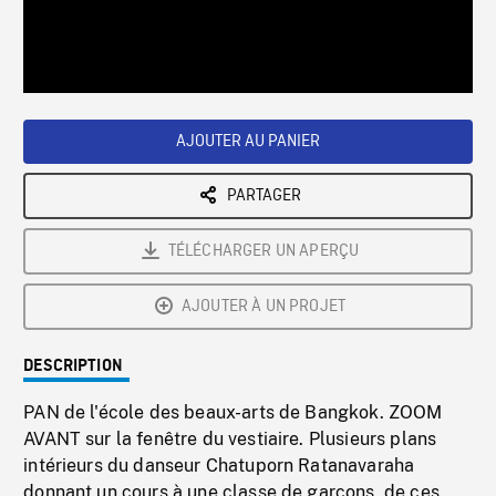
/
Loaded
:
Playback
0%
Rate
AJOUTER AU PANIER
PARTAGER
TÉLÉCHARGER UN APERÇU
AJOUTER À UN PROJET
DESCRIPTION
PAN de l'école des beaux-arts de Bangkok. ZOOM
AVANT sur la fenêtre du vestiaire. Plusieurs plans
intérieurs du danseur Chatuporn Ratanavaraha
donnant un cours à une classe de garçons, de ces