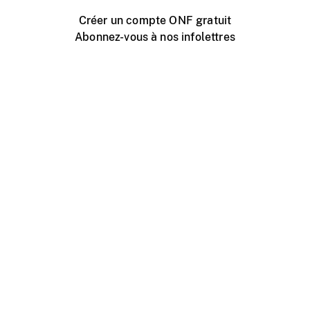
Créer un compte ONF gratuit
Abonnez-vous à nos infolettres
Événements ONF près de chez vous
Créer avec l’ONF
Organiser une projection publique
À propos de ce site
Centre d'aide
Contactez-nous
Espace Média
Emplois
ONF.ca
Production
Distribution
Éducation