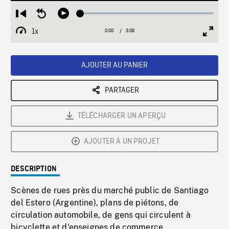
Loaded
:
Restart
Seek
Play
1.47%
from
backward
1x
0:00
Current
3:06
Duration
/
beginning
10
Playback
Full
Time
seconds
Rate
Scree
AJOUTER AU PANIER
PARTAGER
TÉLÉCHARGER UN APERÇU
AJOUTER À UN PROJET
DESCRIPTION
Scènes de rues près du marché public de Santiago
del Estero (Argentine), plans de piétons, de
circulation automobile, de gens qui circulent à
bicyclette et d'enseignes de commerce.