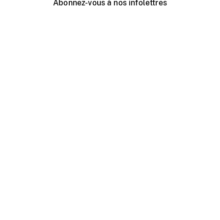
Abonnez-vous à nos infolettres
Événements ONF près de chez vous
Créer avec l’ONF
Organiser une projection publique
À propos de ce site
Centre d'aide
Contactez-nous
Espace Média
Emplois
ONF.ca
Production
Distribution
Éducation
Blogue ONF