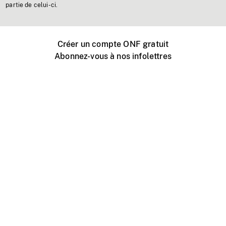
partie de celui-ci.
Créer un compte ONF gratuit
Abonnez-vous à nos infolettres
Événements ONF près de chez vous
Créer avec l’ONF
Organiser une projection publique
À propos de ce site
Centre d'aide
Contactez-nous
Espace Média
Emplois
ONF.ca
Production