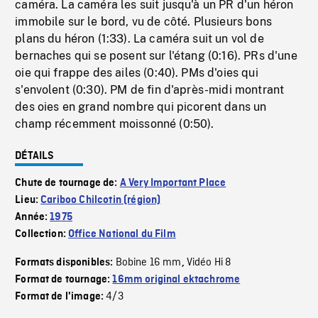
caméra. La caméra les suit jusqu'à un PR d'un héron
immobile sur le bord, vu de côté. Plusieurs bons
plans du héron (1:33). La caméra suit un vol de
bernaches qui se posent sur l'étang (0:16). PRs d'une
oie qui frappe des ailes (0:40). PMs d'oies qui
s'envolent (0:30). PM de fin d'après-midi montrant
des oies en grand nombre qui picorent dans un
champ récemment moissonné (0:50).
DÉTAILS
Chute de tournage de:
A Very Important Place
Lieu:
Cariboo Chilcotin (région)
Année:
1975
Collection:
Office National du Film
Bobine 16 mm
Vidéo Hi 8
Formats disponibles:
,
Format de tournage:
16mm original ektachrome
4/3
Format de l'image: