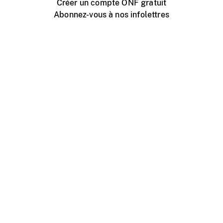
Créer un compte ONF gratuit
Abonnez-vous à nos infolettres
Événements ONF près de chez vous
Créer avec l’ONF
Organiser une projection publique
À propos de ce site
Centre d'aide
Contactez-nous
Espace Média
Emplois
ONF.ca
Production
Distribution
Éducation
Blogue ONF