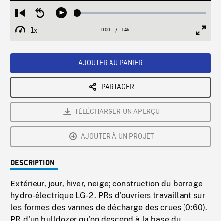
Loaded
:
Restart
Seek
Play
3.18%
from
backward
1x
0:00
Current
1:45
Duration
/
beginning
10
Playback
Full
Time
seconds
Rate
Scree
AJOUTER AU PANIER
PARTAGER
TÉLÉCHARGER UN APERÇU
AJOUTER À UN PROJET
DESCRIPTION
Extérieur, jour, hiver, neige; construction du barrage
hydro-électrique LG-2. PRs d'ouvriers travaillant sur
les formes des vannes de décharge des crues (0:60).
PR d'un bulldozer qu'on descend à la base du